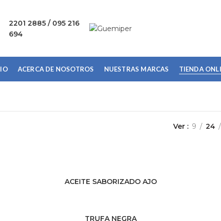
2201 2885 / 095 216
694
CIO
ACERCA DE NOSOTROS
NUESTRAS MARCAS
TIENDA ONL
Ver
9
24
ACEITE SABORIZADO AJO
LEER MÁS
TRUFA NEGRA
LEER MÁS