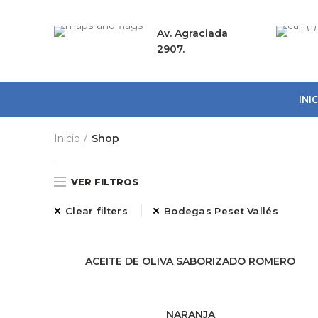
Av. Agraciada
2907.
INI
Inicio
Shop
VER FILTROS
Clear filters
Bodegas Peset Vallés
ACEITE DE OLIVA SABORIZADO ROMERO
LEER MÁS
NARANJA
LEER MÁS