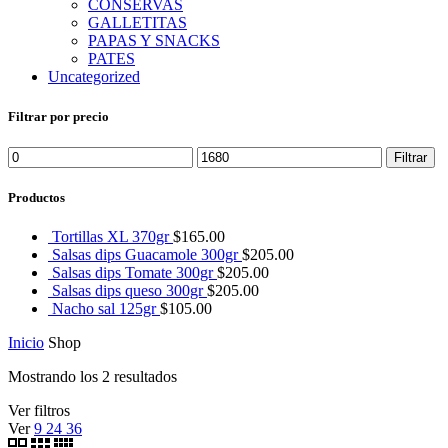
CONSERVAS
GALLETITAS
PAPAS Y SNACKS
PATES
Uncategorized
Filtrar por precio
Precio
Precio
Filtrar
mínimo
máximo
Productos
Tortillas XL 370gr
$
165.00
Salsas dips Guacamole 300gr
$
205.00
Salsas dips Tomate 300gr
$
205.00
Salsas dips queso 300gr
$
205.00
Nacho sal 125gr
$
105.00
Inicio
Shop
Mostrando los 2 resultados
Ver filtros
Ver
9
24
36