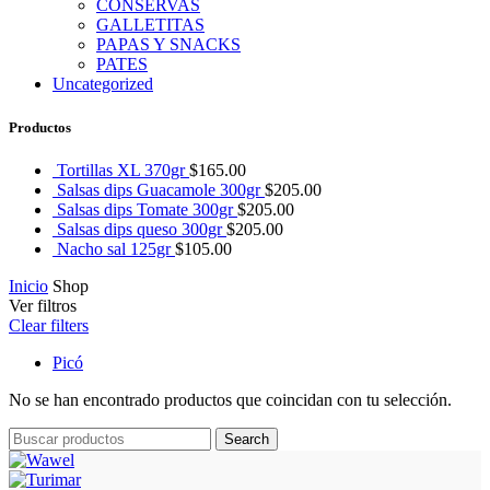
CONSERVAS
GALLETITAS
PAPAS Y SNACKS
PATES
Uncategorized
Productos
Tortillas XL 370gr
$
165.00
Salsas dips Guacamole 300gr
$
205.00
Salsas dips Tomate 300gr
$
205.00
Salsas dips queso 300gr
$
205.00
Nacho sal 125gr
$
105.00
Inicio
Shop
Ver filtros
Clear filters
Picó
No se han encontrado productos que coincidan con tu selección.
Search