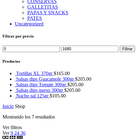
CONSERVAS
GALLETITAS
PAPAS Y SNACKS
PATES
Uncategorized
Filtrar por precio
Precio
Precio
Filtrar
mínimo
máximo
Productos
Tortillas XL 370gr
$
165.00
Salsas dips Guacamole 300gr
$
205.00
Salsas dips Tomate 300gr
$
205.00
Salsas dips queso 300gr
$
205.00
Nacho sal 125gr
$
105.00
Inicio
Shop
Mostrando los 7 resultados
Ver filtros
Ver
9
24
36