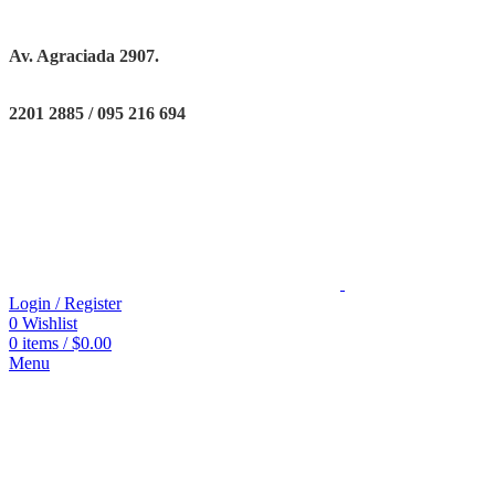
Av. Agraciada 2907.
2201 2885 / 095 216 694
Login / Register
0
Wishlist
0
items
/
$
0.00
Menu