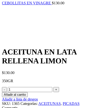
CEBOLLITAS EN VINAGRE
$
130.00
ACEITUNA EN LATA
RELLENA LIMON
$
130.00
350GR
ACEITUNA
EN
Añadir al carrito
LATA
Añadir a lista de deseos
RELLENA
SKU:
1365
Categorías:
ACEITUNAS
,
PICADAS
LIMON
Compartir