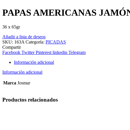
PAPAS AMERICANAS JAMÓ
36 x 65gr
Añadir a lista de deseos
SKU:
163A
Categoría:
PICADAS
Compartir
Facebook
Twitter
Pinterest
linkedin
Telegram
Información adicional
Información adicional
Marca
Josmar
Productos relacionados