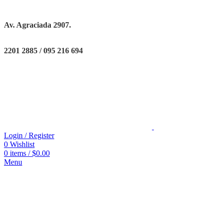
Av. Agraciada 2907.
2201 2885 / 095 216 694
Login / Register
0
Wishlist
0
items
/
$
0.00
Menu