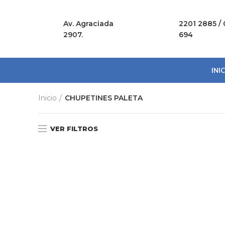
Av. Agraciada
2201 2885 / 
2907.
694
INI
Inicio
CHUPETINES PALETA
VER FILTROS