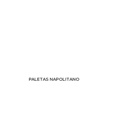
PALETAS NAPOLITANO
PRODUCTO CATÁLOGO